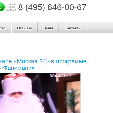
8 (495) 646-00-67
Вызов
к
Деда
Мороза:
ото
Отзывы
Цены
Контакты
анале «Москва 24» в программе
«Фанимани»