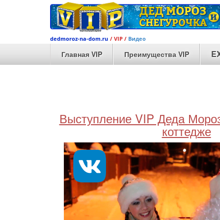
dedmoroz-na-dom.ru
/ VIP /
Видео
E
Главная VIP
Преимущества VIP
Выступление VIP Деда Мороз
коттедже