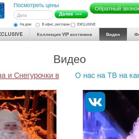
Посмотреть цены
Обратный звоно
На дом
В офис, ресторан
EXCLUSIVE
XCLUSIVE
Коллекция VIP костюмов
Видео
Ф
Видео
а и Снегурочки в
О нас на ТВ на к