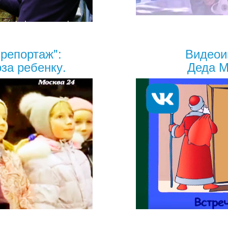
 репортаж":
Видеои
за ребенку.
Деда М