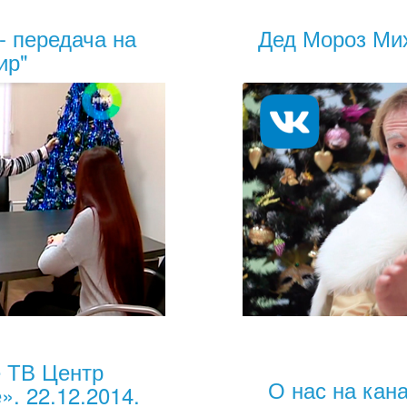
- передача на
Дед Мороз Мих
ир"
е ТВ Центр
О нас на кан
. 22.12.2014.