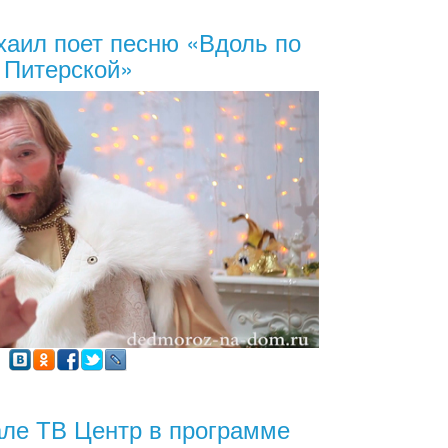
аил поет песню «Вдоль по
Питерской»
але ТВ Центр в программе